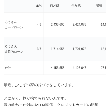
金利
前月残
今月残
増減
ろうきん
4.9
2,438,600
2,424,075
-14,
カードローン
ろうきん
3.7
1,714,953
1,701,972
-12,
多目的ローン
合計
4,153,553
4,126,047
-27,
最近、少しずつ家の片づけをしています。
とにかく、物が捨てられないんです。
読み終わった雑誌やＤＭ関係、クレジットカードの明細