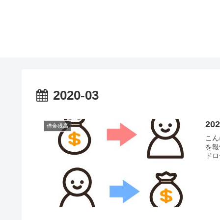
2020-03
20
借金残高
こん
を報
ドロー