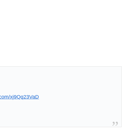
er.com/xj9Qq23VaD